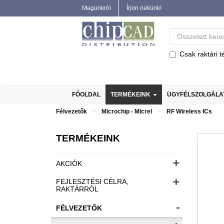
Magunkról
Írjon nekünk!
Csak raktári t
FŐOLDAL
TERMÉKEINK
ÜGYFÉLSZOLGÁL
Félvezetők
Microchip - Micrel
RF Wireless ICs
TERMÉKEINK
+
AKCIÓK
+
FEJLESZTÉSI CÉLRA,
RAKTÁRRÓL
-
FÉLVEZETŐK