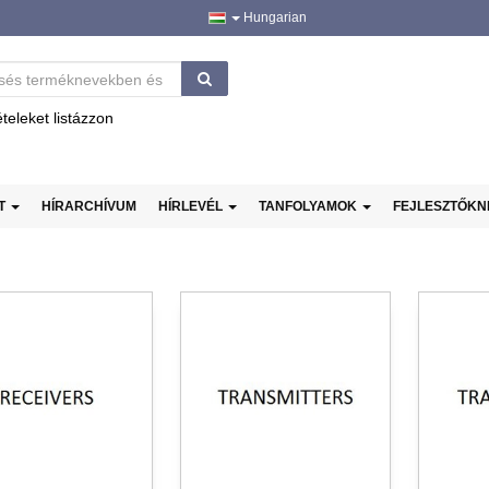
Hungarian
ételeket listázzon
AT
HÍRARCHÍVUM
HÍRLEVÉL
TANFOLYAMOK
FEJLESZTŐK