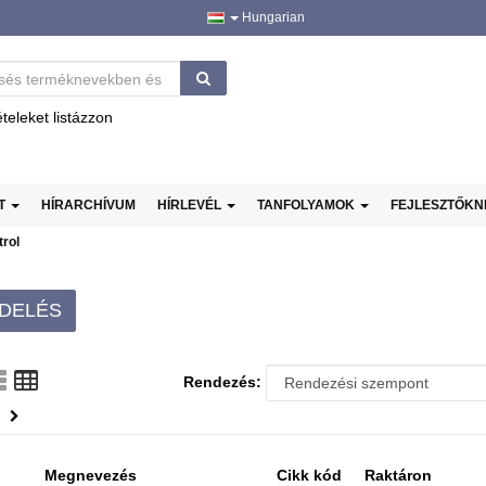
Hungarian
ételeket listázzon
AT
HÍRARCHÍVUM
HÍRLEVÉL
TANFOLYAMOK
FEJLESZTŐK
trol
DELÉS
Rendezés:
Megnevezés
Cikk kód
Raktáron