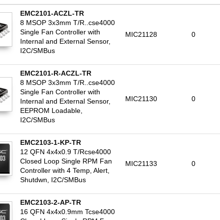
EMC2101-ACZL-TR
8 MSOP 3x3mm T/R..cse4000
Single Fan Controller with
MIC21128
0
Internal and External Sensor,
I2C/SMBus
EMC2101-R-ACZL-TR
8 MSOP 3x3mm T/R..cse4000
Single Fan Controller with
MIC21130
0
Internal and External Sensor,
EEPROM Loadable,
I2C/SMBus
EMC2103-1-KP-TR
12 QFN 4x4x0.9 T/Rcse4000
Closed Loop Single RPM Fan
MIC21133
0
Controller with 4 Temp, Alert,
Shutdwn, I2C/SMBus
EMC2103-2-AP-TR
16 QFN 4x4x0.9mm Tcse4000