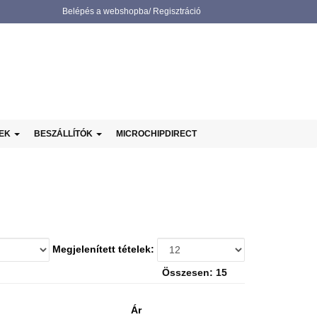
Belépés a webshopba/ Regisztráció
NEK
BESZÁLLÍTÓK
MICROCHIPDIRECT
Megjelenített tételek:
Összesen: 15
Ár