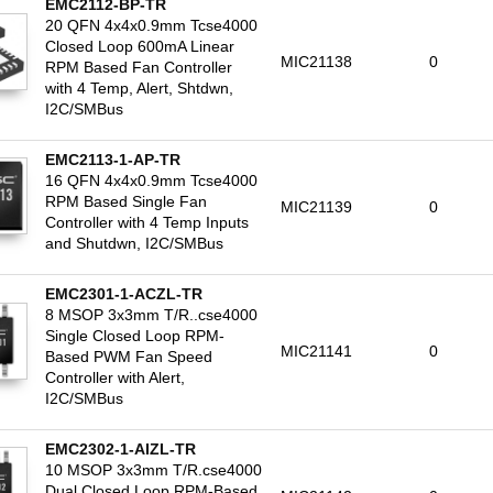
EMC2112-BP-TR
20 QFN 4x4x0.9mm Tcse4000
Closed Loop 600mA Linear
MIC21138
0
RPM Based Fan Controller
with 4 Temp, Alert, Shtdwn,
I2C/SMBus
EMC2113-1-AP-TR
16 QFN 4x4x0.9mm Tcse4000
RPM Based Single Fan
MIC21139
0
Controller with 4 Temp Inputs
and Shutdwn, I2C/SMBus
EMC2301-1-ACZL-TR
8 MSOP 3x3mm T/R..cse4000
Single Closed Loop RPM-
MIC21141
0
Based PWM Fan Speed
Controller with Alert,
I2C/SMBus
EMC2302-1-AIZL-TR
10 MSOP 3x3mm T/R.cse4000
Dual Closed Loop RPM-Based