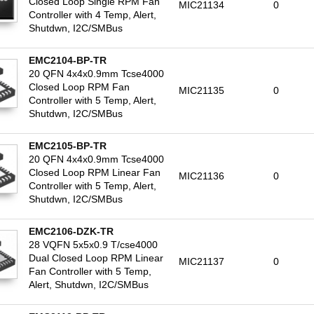
Closed Loop Single RPM Fan
MIC21134
0
Controller with 4 Temp, Alert,
Shutdwn, I2C/SMBus
EMC2104-BP-TR
20 QFN 4x4x0.9mm Tcse4000
Closed Loop RPM Fan
MIC21135
0
Controller with 5 Temp, Alert,
Shutdwn, I2C/SMBus
EMC2105-BP-TR
20 QFN 4x4x0.9mm Tcse4000
Closed Loop RPM Linear Fan
MIC21136
0
Controller with 5 Temp, Alert,
Shutdwn, I2C/SMBus
EMC2106-DZK-TR
28 VQFN 5x5x0.9 T/cse4000
Dual Closed Loop RPM Linear
MIC21137
0
Fan Controller with 5 Temp,
Alert, Shutdwn, I2C/SMBus