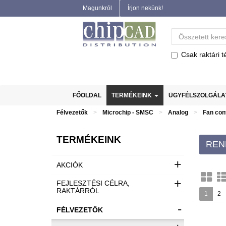
Magunkról
Írjon nekünk!
Csak raktári t
FŐOLDAL
TERMÉKEINK
ÜGYFÉLSZOLGÁL
Félvezetők
Microchip - SMSC
Analog
Fan con
TERMÉKEINK
REN
+
AKCIÓK
+
FEJLESZTÉSI CÉLRA,
RAKTÁRRÓL
1
2
-
FÉLVEZETŐK