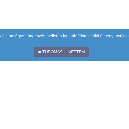
y biztonságos böngészés mellett a legjobb felhasználói élményt nyújtsa
TUDOMÁSUL VETTEM
 EMELET