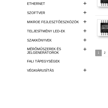
+
ETHERNET
+
SZOFTVER
+
MIKROE FEJLESZTŐESZKÖZÖK
+
TELJESÍTMÉNY LED-EK
+
SZAKKÖNYVEK
+
MÉRŐMŰSZEREK ÉS
JELGENERÁTOROK
1
2
FALI TÁPEGYSÉGEK
+
VÉGKIÁRUSÍTÁS