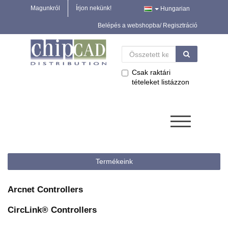
Magunkról
Írjon nekünk!
Hungarian
Belépés a webshopba/ Regisztráció
Csak raktári
tételeket listázzon
Termékeink
Arcnet Controllers
CircLink® Controllers