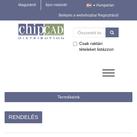
Magunkról
Írjon nekünk!
Hungarian
Belépés a webshopba/ Regisztráció
Csak raktári
tételeket listázzon
Termékeink
RENDELÉS