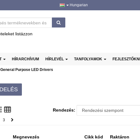
Hungarian
ételeket listázzon
AT
HÍRARCHÍVUM
HÍRLEVÉL
TANFOLYAMOK
FEJLESZTŐK
General Purpose LED Drivers
DELÉS
Rendezés:
3
Megnevezés
Cikk kód
Raktáron