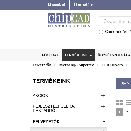
Magunkról
Írjon nekünk!
Csak raktári t
FŐOLDAL
TERMÉKEINK
ÜGYFÉLSZOLGÁL
Félvezetők
Microchip - Supertex
LED Drivers
TERMÉKEINK
REN
+
AKCIÓK
+
FEJLESZTÉSI CÉLRA,
RAKTÁRRÓL
1
2
-
FÉLVEZETŐK