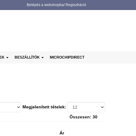
Belépés a webshopba/ Regisztráció
NEK
BESZÁLLÍTÓK
MICROCHIPDIRECT
Megjelenített tételek:
Összesen: 30
Ár