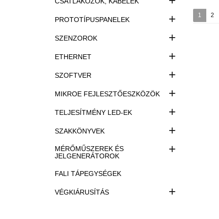
+
CSATLAKOZÓK, KÁBELEK
+
1
2
PROTOTÍPUSPANELEK
+
SZENZOROK
+
ETHERNET
+
SZOFTVER
+
MIKROE FEJLESZTŐESZKÖZÖK
+
TELJESÍTMÉNY LED-EK
+
SZAKKÖNYVEK
+
MÉRŐMŰSZEREK ÉS
JELGENERÁTOROK
FALI TÁPEGYSÉGEK
+
VÉGKIÁRUSÍTÁS