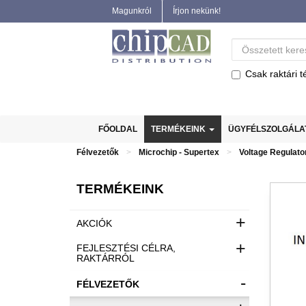
Magunkról
Írjon nekünk!
Csak raktári t
FŐOLDAL
TERMÉKEINK
ÜGYFÉLSZOLGÁL
Félvezetők
Microchip - Supertex
Voltage Regulato
TERMÉKEINK
+
AKCIÓK
+
FEJLESZTÉSI CÉLRA,
RAKTÁRRÓL
-
FÉLVEZETŐK