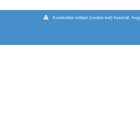
A weboldal sütiket (cookie-kat) használ, hog
CÍM: 1097 BUDAPEST, KÖNYVES KÁLMÁN KRT. 12-14. II.
TÉRKÉP: (
LURDY HÁZ
,
MESTER UTCAI BEJÁRAT,
ZÖLD L
TELEFON: +36 1 231-7000
EMAIL:
INFO@CHIPCAD.HU
FACEBOOK
,
HÍRLEVÉL