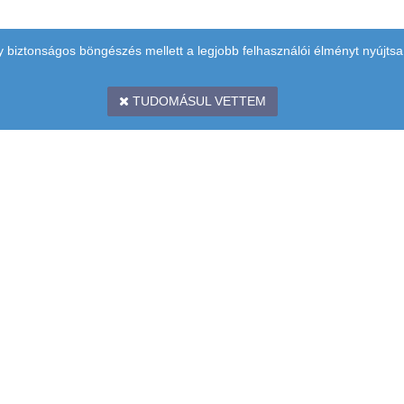
y biztonságos böngészés mellett a legjobb felhasználói élményt nyújtsa
TUDOMÁSUL VETTEM
 EMELET
BANKKÁRTYÁS FIZ
ÉPCSŐHÁZ)
A SIMPLEPAY
RENDSZERREL