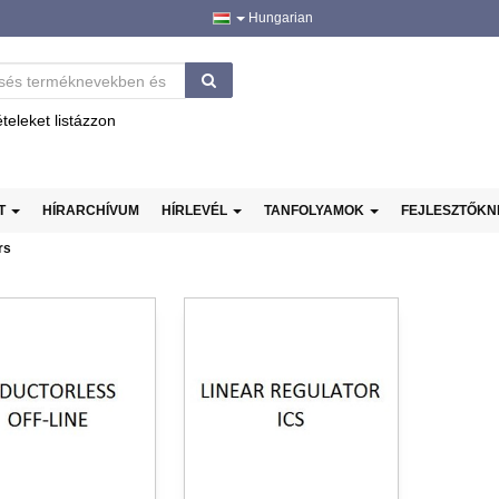
Hungarian
ételeket listázzon
AT
HÍRARCHÍVUM
HÍRLEVÉL
TANFOLYAMOK
FEJLESZTŐK
rs