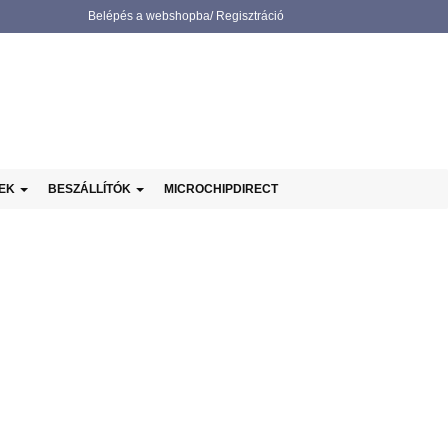
Belépés a webshopba/ Regisztráció
NEK
BESZÁLLÍTÓK
MICROCHIPDIRECT