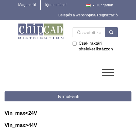
Magunkról
Írjon nekünk!
Hungarian
Belépés a webshopba/ Regisztráció
Csak raktári
tételeket listázzon
Termékeink
Vin_max<24V
Vin_max>44V