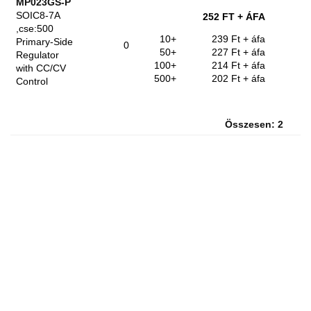
MP023GS-P
SOIC8-7A
252 FT
+ ÁFA
,cse:500
10+
239 Ft
+ áfa
Primary-Side
0
50+
227 Ft
+ áfa
Regulator
100+
214 Ft
+ áfa
with CC/CV
500+
202 Ft
+ áfa
Control
Összesen: 2