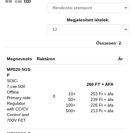
Megjelenített tételek:
Összesen: 2
Megnevezés
Raktáron
Ár
MP020-5GS-
P
SOIC-
266 FT
+ ÁFA
7,cse:500
Offline
10+
253 Ft
+ áfa
0
Primary-side
50+
239 Ft
+ áfa
Regulator
100+
226 Ft
+ áfa
with CC/CV
500+
213 Ft
+ áfa
Control and
700V FET