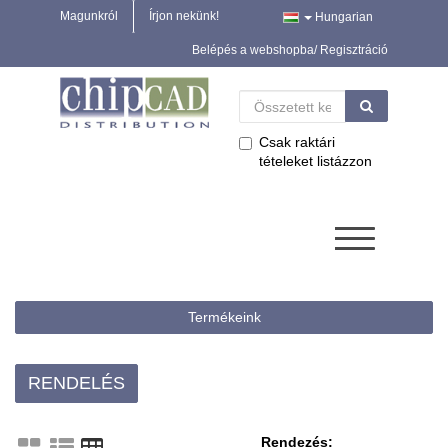
Magunkról
Írjon nekünk!
Hungarian
Belépés a webshopba/ Regisztráció
Csak raktári
tételeket listázzon
Termékeink
RENDELÉS
Rendezés: