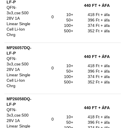
LF-P
440 FT
+ ÁFA
QFN-
3x3,cse:500
10+
418 Ft
+ áfa
0
28V 1A
50+
396 Ft
+ áfa
Linear Single
100+
374 Ft
+ áfa
Cell Li-Ion
500+
352 Ft
+ áfa
Chrg
MP26057DQ-
LF-P
440 FT
+ ÁFA
QFN-
3x3,cse:500
10+
418 Ft
+ áfa
0
28V 1A
50+
396 Ft
+ áfa
Linear Single
100+
374 Ft
+ áfa
Cell Li-Ion
500+
352 Ft
+ áfa
Chrg
MP26058DQ-
LF-P
440 FT
+ ÁFA
QFN-
3x3,cse:500
10+
418 Ft
+ áfa
0
28V 1A
50+
396 Ft
+ áfa
Linear Single
100+
374 Ft
+ áfa