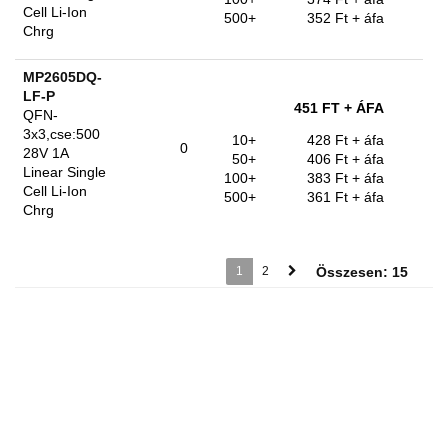
Cell Li-Ion
500+
352 Ft
+ áfa
Chrg
MP2605DQ-
LF-P
451 FT
+ ÁFA
QFN-
3x3,cse:500
10+
428 Ft
+ áfa
0
28V 1A
50+
406 Ft
+ áfa
Linear Single
100+
383 Ft
+ áfa
Cell Li-Ion
500+
361 Ft
+ áfa
Chrg
1
2
Összesen: 15