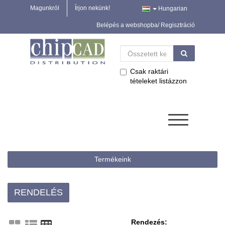
Magunkról
Írjon nekünk!
Hungarian
Belépés a webshopba/ Regisztráció
Csak raktári
tételeket listázzon
Termékeink
RENDELÉS
Rendezés: