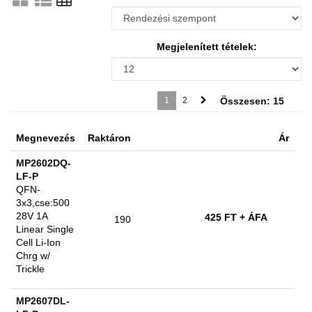
Megjelenített tételek:
1
2
Összesen: 15
Megnevezés
Raktáron
Ár
MP2602DQ-
LF-P
QFN-
3x3,cse:500
28V 1A
425 FT
+ ÁFA
190
Linear Single
Cell Li-Ion
Chrg w/
Trickle
MP2607DL-