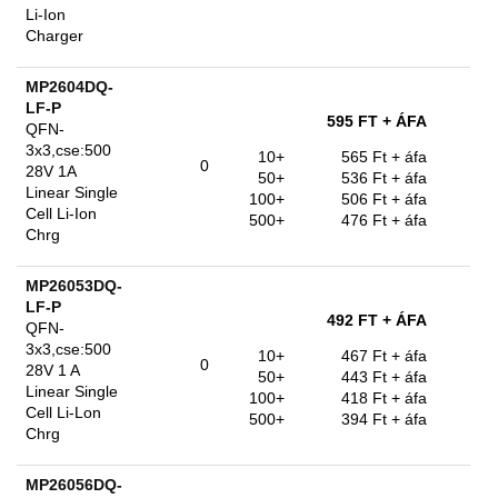
Li-Ion
Charger
MP2604DQ-
LF-P
595 FT
+ ÁFA
QFN-
3x3,cse:500
10+
565 Ft
+ áfa
0
28V 1A
50+
536 Ft
+ áfa
Linear Single
100+
506 Ft
+ áfa
Cell Li-Ion
500+
476 Ft
+ áfa
Chrg
MP26053DQ-
LF-P
492 FT
+ ÁFA
QFN-
3x3,cse:500
10+
467 Ft
+ áfa
0
28V 1 A
50+
443 Ft
+ áfa
Linear Single
100+
418 Ft
+ áfa
Cell Li-Lon
500+
394 Ft
+ áfa
Chrg
MP26056DQ-