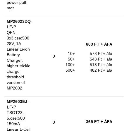
power path
mgt
MP26023DQ-
LF-P
QFN-
3x3,cse:500
28V, 1A
603 FT
+ ÁFA
Linear Li-ion
10+
573 Ft
+ áfa
Battery
0
50+
543 Ft
+ áfa
Charger,
100+
513 Ft
+ áfa
higher trickle
500+
482 Ft
+ áfa
charge
threshold
version of
MP2602
MP2603EJ-
LF-P
TSOT23-
5,cse:500
365 FT
+ ÁFA
0
150mA
Linear 1-Cell