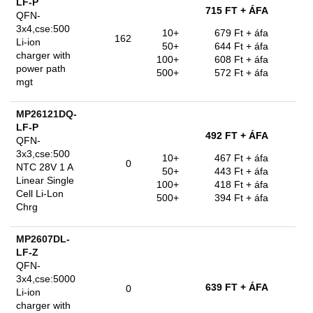
LF-P
715 FT
+ ÁFA
QFN-
3x4,cse:500
10+
679 Ft
+ áfa
162
Li-ion
50+
644 Ft
+ áfa
charger with
100+
608 Ft
+ áfa
power path
500+
572 Ft
+ áfa
mgt
MP26121DQ-
LF-P
492 FT
+ ÁFA
QFN-
3x3,cse:500
10+
467 Ft
+ áfa
0
NTC 28V 1 A
50+
443 Ft
+ áfa
Linear Single
100+
418 Ft
+ áfa
Cell Li-Lon
500+
394 Ft
+ áfa
Chrg
MP2607DL-
LF-Z
QFN-
3x4,cse:5000
639 FT
+ ÁFA
0
Li-ion
charger with