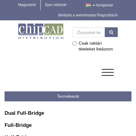
Magunkról
Írjon nekünk!
Hungarian
Belépés a webshopba/ Regisztráció
Csak raktári
tételeket listázzon
Termékeink
Dual Full-Bridge
Full-Bridge