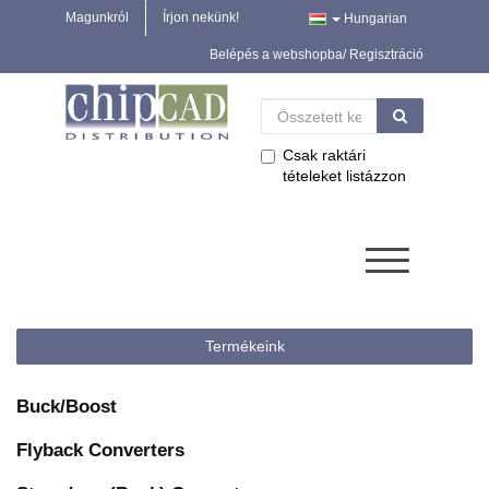
Magunkról
Írjon nekünk!
Hungarian
Belépés a webshopba/ Regisztráció
Csak raktári
tételeket listázzon
Termékeink
Buck/Boost
Flyback Converters