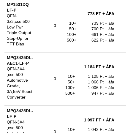
MP1531DQ-
LF-P
778 FT
+ ÁFA
QFN-
3x3,cse:500
10+
739 Ft
+ áfa
0
Low Pwr
50+
700 Ft
+ áfa
Triple Output
100+
661 Ft
+ áfa
Step-Up for
500+
622 Ft
+ áfa
TFT Bias
MPQ3425DL-
AEC1-LF-P
1 184 FT
+ ÁFA
QFN-3X4
,cse:500
10+
1 125 Ft
+ áfa
0
Automotive
50+
1 066 Ft
+ áfa
Grade,
100+
1 006 Ft
+ áfa
3A,55V Boost
500+
947 Ft
+ áfa
Converter
MPQ3425DL-
LF-P
1 097 FT
+ ÁFA
QFN-3X4
,cse:500
10+
1 042 Ft
+ áfa
0