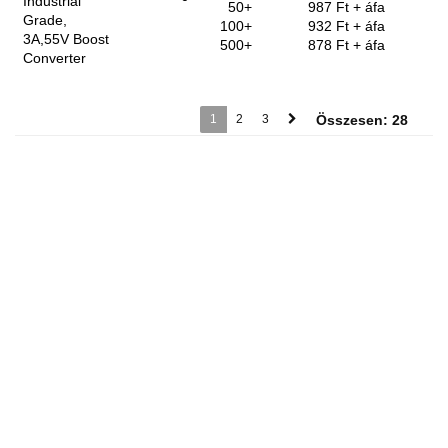
Industrial
50+
987 Ft
+ áfa
Grade,
100+
932 Ft
+ áfa
3A,55V Boost
500+
878 Ft
+ áfa
Converter
1
2
3
Összesen: 28