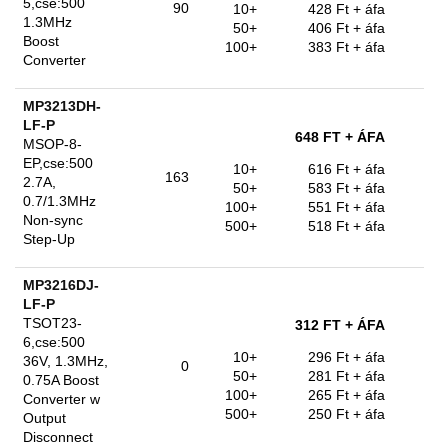
5,cse:500
90
10+
428 Ft
+ áfa
1.3MHz
50+
406 Ft
+ áfa
Boost
100+
383 Ft
+ áfa
Converter
MP3213DH-
LF-P
648 FT
+ ÁFA
MSOP-8-
EP,cse:500
10+
616 Ft
+ áfa
163
2.7A,
50+
583 Ft
+ áfa
0.7/1.3MHz
100+
551 Ft
+ áfa
Non-sync
500+
518 Ft
+ áfa
Step-Up
MP3216DJ-
LF-P
TSOT23-
312 FT
+ ÁFA
6,cse:500
10+
296 Ft
+ áfa
36V, 1.3MHz,
0
50+
281 Ft
+ áfa
0.75A Boost
100+
265 Ft
+ áfa
Converter w
500+
250 Ft
+ áfa
Output
Disconnect