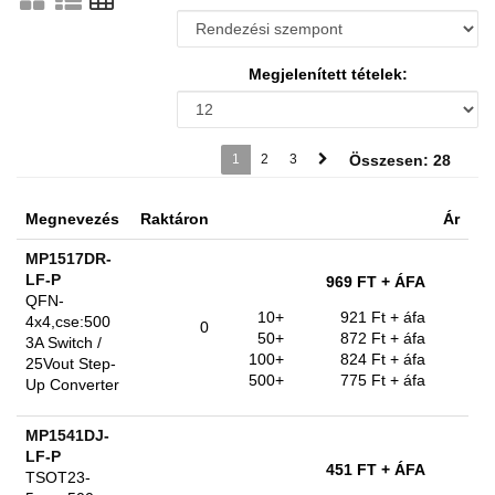
Megjelenített tételek:
1
2
3
Összesen: 28
Megnevezés
Raktáron
Ár
MP1517DR-
LF-P
969 FT
+ ÁFA
QFN-
10+
921 Ft
+ áfa
4x4,cse:500
0
50+
872 Ft
+ áfa
3A Switch /
100+
824 Ft
+ áfa
25Vout Step-
500+
775 Ft
+ áfa
Up Converter
MP1541DJ-
LF-P
451 FT
+ ÁFA
TSOT23-