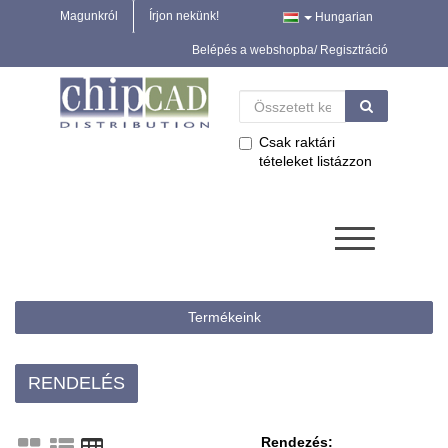
Magunkról
Írjon nekünk!
Hungarian
Belépés a webshopba/ Regisztráció
Csak raktári
tételeket listázzon
Termékeink
RENDELÉS
Rendezés: