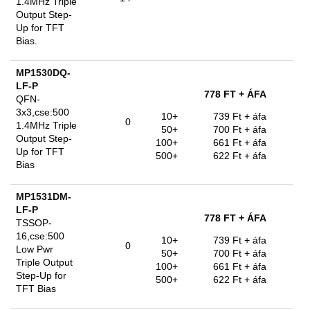
1.4MHz Triple
Output Step-
Up for TFT
Bias.
MP1530DQ-
LF-P
778 FT
+ ÁFA
QFN-
3x3,cse:500
10+
739 Ft
+ áfa
0
1.4MHz Triple
50+
700 Ft
+ áfa
Output Step-
100+
661 Ft
+ áfa
Up for TFT
500+
622 Ft
+ áfa
Bias
MP1531DM-
LF-P
778 FT
+ ÁFA
TSSOP-
16,cse:500
10+
739 Ft
+ áfa
0
Low Pwr
50+
700 Ft
+ áfa
Triple Output
100+
661 Ft
+ áfa
Step-Up for
500+
622 Ft
+ áfa
TFT Bias