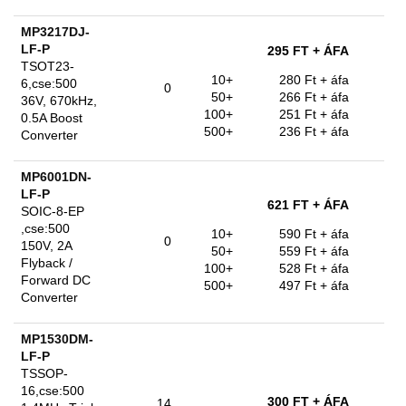
MP3217DJ-
LF-P
295 FT
+ ÁFA
TSOT23-
10+
280 Ft
+ áfa
6,cse:500
0
50+
266 Ft
+ áfa
36V, 670kHz,
100+
251 Ft
+ áfa
0.5A Boost
500+
236 Ft
+ áfa
Converter
MP6001DN-
LF-P
621 FT
+ ÁFA
SOIC-8-EP
,cse:500
10+
590 Ft
+ áfa
0
150V, 2A
50+
559 Ft
+ áfa
Flyback /
100+
528 Ft
+ áfa
Forward DC
500+
497 Ft
+ áfa
Converter
MP1530DM-
LF-P
TSSOP-
16,cse:500
300 FT
+ ÁFA
14