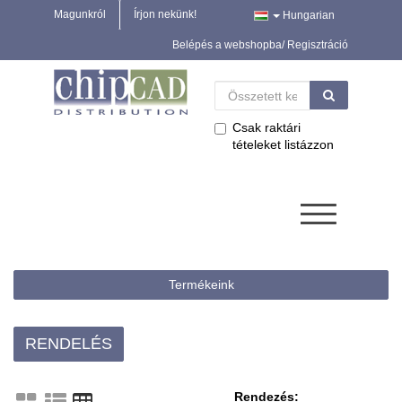
Magunkról
Írjon nekünk!
Hungarian
Belépés a webshopba/ Regisztráció
Csak raktári
tételeket listázzon
Termékeink
RENDELÉS
Rendezés: