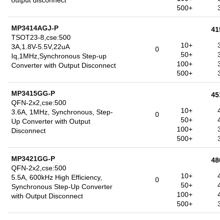
output disconnect
500+
MP3414AGJ-P
41
TSOT23-8,cse:500
10+
3A,1.8V-5.5V,22uA
0
50+
Iq,1MHz,Synchronous Step-up
100+
Converter with Output Disconnect
500+
MP3415GG-P
45
QFN-2x2,cse:500
10+
3.6A, 1MHz, Synchronous, Step-
0
50+
Up Converter with Output
100+
Disconnect
500+
MP3421GG-P
48
QFN-2x2,cse:500
10+
5.5A, 600kHz High Efficiency,
0
50+
Synchronous Step-Up Converter
100+
with Output Disconnect
500+