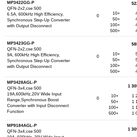
MP3422GG-P
52
QFN-2x2,cse:500
10+
6.5A, 600kHz High Efficiency,
0
50+
Synchronous Step-Up Converter
100+
with Output Disconnect
500+
MP3423GG-P
58
QFN-2x2,cse:500
10+
9A, 600kHz High Efficiency,
0
50+
Synchronous Step-Up Converter
100+
with Output Disconnect
500+
MP3428AGL-P
1 3
QFN-3x4,cse:500
19A,600kHz,20V Wide Input
10+
1 
0
Range,Synchronous Boost
50+
1 
Converter with Input Disconnect
100+
1 
Function
500+
1 
MP9184AGL-P
1 3
QFN-3x4,cse:500