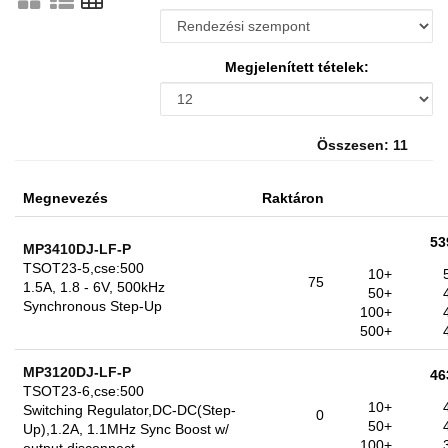
Megjelenített tételek:
Összesen: 11
Megnevezés
Raktáron
53
MP3410DJ-LF-P
TSOT23-5,cse:500
10+
75
1.5A, 1.8 - 6V, 500kHz
50+
Synchronous Step-Up
100+
500+
MP3120DJ-LF-P
46
TSOT23-6,cse:500
10+
Switching Regulator,DC-DC(Step-
0
50+
Up),1.2A, 1.1MHz Sync Boost w/
100+