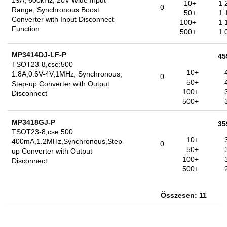
19A, 600kHz, 20V Wide Input
10+
1 
0
Range, Synchronous Boost
50+
1 
Converter with Input Disconnect
100+
1 
Function
500+
1 
MP3414DJ-LF-P
45
TSOT23-8,cse:500
10+
1.8A,0.6V-4V,1MHz, Synchronous,
0
50+
Step-up Converter with Output
100+
Disconnect
500+
MP3418GJ-P
35
TSOT23-8,cse:500
10+
400mA,1.2MHz,Synchronous,Step-
0
50+
up Converter with Output
100+
Disconnect
500+
Összesen: 11