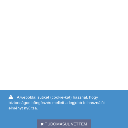
A weboldal sütiket (cookie-kat) használ, hogy
biztonságos böngészés mellett a legjobb felhasználói
élményt nyújtsa.
TUDOMÁSUL VETTEM