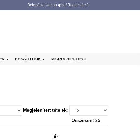
Belépés a webshopba/ Regisztráció
NEK
BESZÁLLÍTÓK
MICROCHIPDIRECT
Megjelenített tételek:
Összesen: 25
Ár