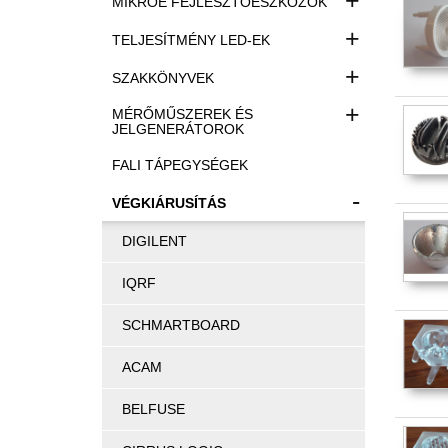
+
MIKROE FEJLESZTŐESZKÖZÖK
+
TELJESÍTMÉNY LED-EK
+
SZAKKÖNYVEK
+
MÉRŐMŰSZEREK ÉS
JELGENERÁTOROK
FALI TÁPEGYSÉGEK
-
VÉGKIÁRUSÍTÁS
DIGILENT
IQRF
SCHMARTBOARD
ACAM
BELFUSE