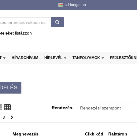
Hungarian
ételeket listázzon
AT
HÍRARCHÍVUM
HÍRLEVÉL
TANFOLYAMOK
FEJLESZTŐK
DELÉS
Rendezés:
3
Megnevezés
Cikk kód
Raktáron