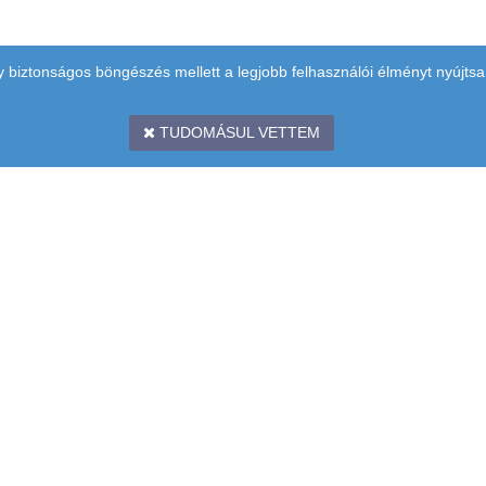
y biztonságos böngészés mellett a legjobb felhasználói élményt nyújtsa
TUDOMÁSUL VETTEM
 EMELET
BANKKÁRTYÁS FIZ
ÉPCSŐHÁZ)
A SIMPLEPAY
RENDSZERREL