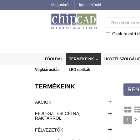
Magunkról
Írjon nekünk!
Csak raktári t
FŐOLDAL
TERMÉKEINK
ÜGYFÉLSZOLGÁL
Végkiárusítás
LED optikák
TERMÉKEINK
REN
+
AKCIÓK
+
FEJLESZTÉSI CÉLRA,
RAKTÁRRÓL
1
2
+
FÉLVEZETŐK