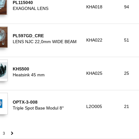
PL115040
KHA018
94
EXAGONAL LENS
PL597GD_CRE
KHA022
51
LENS NJC 22,0mm WIDE BEAM
KHS500
KHA025
25
Heatsink 45 mm
OPTX-3-008
L2O005
21
Triple Spot Base Modul 8°
3