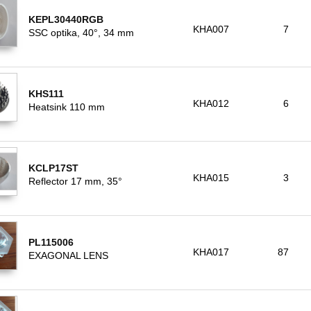
KEPL30440RGB
KHA007
7
SSC optika, 40°, 34 mm
KHS111
KHA012
6
Heatsink 110 mm
KCLP17ST
KHA015
3
Reflector 17 mm, 35°
PL115006
KHA017
87
EXAGONAL LENS