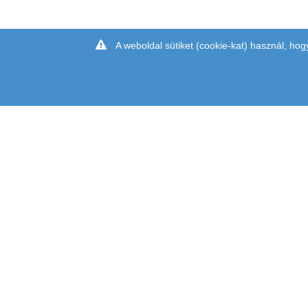
A weboldal sütiket (cookie-kat) használ, hog
CÍM: 1097 BUDAPEST, KÖNYVES KÁLMÁN KRT. 12-14. II.
TÉRKÉP: (
LURDY HÁZ
,
MESTER UTCAI BEJÁRAT,
ZÖLD L
TELEFON: +36 1 231-7000
EMAIL:
INFO@CHIPCAD.HU