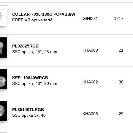
COLLAR-7090-130C PC+ABS/W
GIN002
1217
CREE XR optika tartó
PL02825RGB
KHA000
21
SSC optika, 25°, 25 mm
KEPL19840WRGB
KHA002
38
SSC optika, 40°, 20 mm
PL35140TLRGB
KHA005
29
SSC optika 3x, 40°