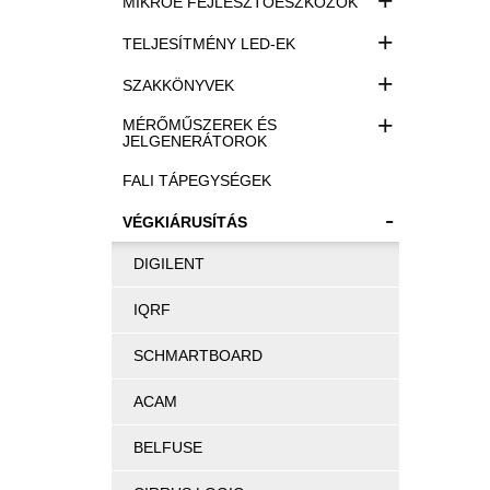
+
MIKROE FEJLESZTŐESZKÖZÖK
+
TELJESÍTMÉNY LED-EK
+
SZAKKÖNYVEK
+
MÉRŐMŰSZEREK ÉS
JELGENERÁTOROK
FALI TÁPEGYSÉGEK
-
VÉGKIÁRUSÍTÁS
DIGILENT
IQRF
SCHMARTBOARD
ACAM
BELFUSE