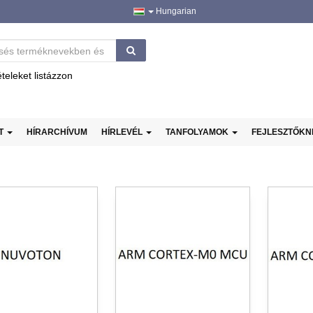
Hungarian
ételeket listázzon
AT
HÍRARCHÍVUM
HÍRLEVÉL
TANFOLYAMOK
FEJLESZTŐK