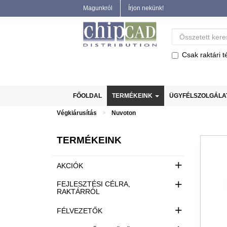
Magunkról
Írjon nekünk!
Csak raktári t
FŐOLDAL
TERMÉKEINK
ÜGYFÉLSZOLGÁL
Végkiárusítás
Nuvoton
TERMÉKEINK
+
AKCIÓK
+
FEJLESZTÉSI CÉLRA,
RAKTÁRRÓL
+
FÉLVEZETŐK