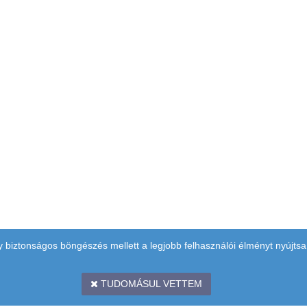
y biztonságos böngészés mellett a legjobb felhasználói élményt nyújtsa
TUDOMÁSUL VETTEM