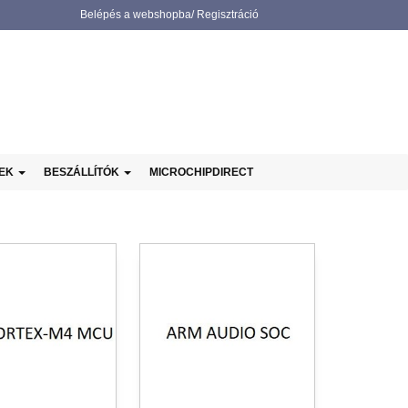
Belépés a webshopba/ Regisztráció
NEK
BESZÁLLÍTÓK
MICROCHIPDIRECT