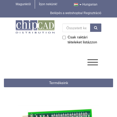
Magunkról
Írjon nekünk!
Hungarian
Belépés a webshopba/ Regisztráció
Csak raktári
tételeket listázzon
Termékeink