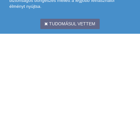
biztonságos böngészés mellett a legjobb felhasználói
élményt nyújtsa.
TUDOMÁSUL VETTEM
CÍM: 1097 BUDAPEST, KÖNYVES KÁLMÁN KRT. 12-14. II. EMELET
TÉRKÉP: (
LURDY HÁZ
,
MESTER UTCAI BEJÁRAT,
ZÖLD
LÉPCSŐHÁZ)