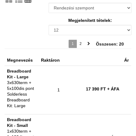
Megjelenített tételek:
1
2
Összesen: 20
Megnevezés
Raktáron
Ár
Breadboard
Kit - Large
3x630term +
5x100dis pont
17 390 FT
+ ÁFA
1
Solderless
Breadboard
Kit: Large
Breadboard
Kit - Small
1x630term +