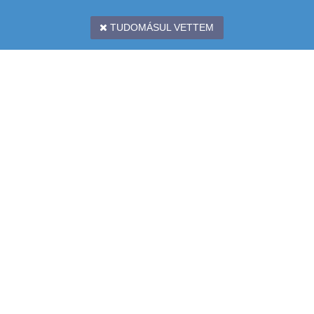
TUDOMÁSUL VETTEM
CÍM: 1097 BUDAPEST, KÖNYVES KÁLMÁN KRT. 12-14. II. EMELET
TÉRKÉP: (
LURDY HÁZ
,
MESTER UTCAI BEJÁRAT,
ZÖLD
LÉPCSŐHÁZ)
TELEFON: +36 1 231-7000
EMAIL:
INFO@CHIPCAD.HU