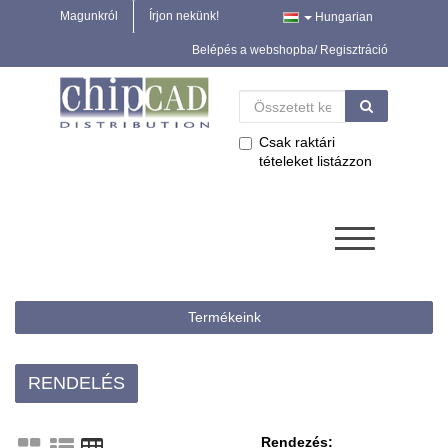
Magunkról
Írjon nekünk!
Hungarian
Belépés a webshopba/ Regisztráció
Csak raktári
tételeket listázzon
Termékeink
RENDELÉS
Rendezés: