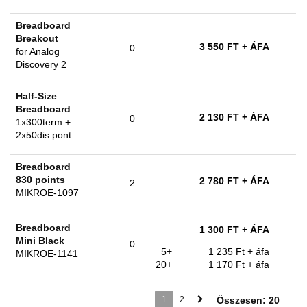
Breadboard
Breakout
3 550 FT
+ ÁFA
0
for Analog
Discovery 2
Half-Size
Breadboard
2 130 FT
+ ÁFA
0
1x300term +
2x50dis pont
Breadboard
830 points
2 780 FT
+ ÁFA
2
MIKROE-1097
Breadboard
1 300 FT
+ ÁFA
Mini Black
0
5+
1 235 Ft
+ áfa
MIKROE-1141
20+
1 170 Ft
+ áfa
1
2
Összesen: 20