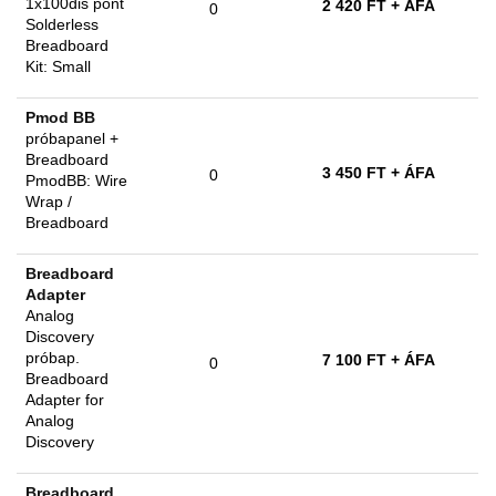
1x100dis pont
2 420 FT
+ ÁFA
0
Solderless
Breadboard
Kit: Small
Pmod BB
próbapanel +
Breadboard
3 450 FT
+ ÁFA
0
PmodBB: Wire
Wrap /
Breadboard
Breadboard
Adapter
Analog
Discovery
próbap.
7 100 FT
+ ÁFA
0
Breadboard
Adapter for
Analog
Discovery
Breadboard