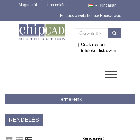
Magunkról
Írjon nekünk!
Hungarian
Belépés a webshopba/ Regisztráció
Csak raktári
tételeket listázzon
Termékeink
RENDELÉS
Rendezés: