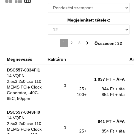
Megjelenített tételek:
1
2
3
Összesen: 32
Megnevezés
Raktáron
Ár
DSC557-0334FI1
14 VQFN
1 037 FT
+ ÁFA
2.5x3.2x0.cse 110
0
MEMS PCIe Clock
25+
944 Ft
+ áfa
Generator, -40C-
100+
854 Ft
+ áfa
85C, 50ppm
DSC557-0343FI0
14 VQFN
941 FT
+ ÁFA
2.5x3.2x0.cse 110
0
MEMS PCIe Clock
25+
854 Ft
+ áfa