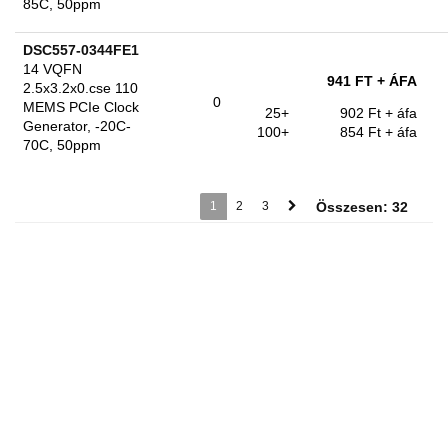
85C, 50ppm
DSC557-0344FE1
14 VQFN
941 FT
+ ÁFA
2.5x3.2x0.cse 110
0
MEMS PCIe Clock
25+
902 Ft
+ áfa
Generator, -20C-
100+
854 Ft
+ áfa
70C, 50ppm
1
2
3
Összesen: 32