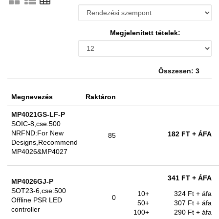
Megjelenített tételek:
Összesen: 3
Megnevezés
Raktáron
MP4021GS-LF-P
SOIC-8,cse:500
NRFND:For New
182 FT
+ ÁFA
85
Designs,Recommend
MP4026&MP4027
341 FT
+ ÁFA
MP4026GJ-P
SOT23-6,cse:500
10+
324 Ft
+ áfa
0
Offline PSR LED
50+
307 Ft
+ áfa
controller
100+
290 Ft
+ áfa