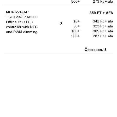
500+
273 Ft
+ áfa
MP4027GJ-P
359 FT
+ ÁFA
TSOT23-8,cse:500
10+
341 Ft
+ áfa
Offline PSR LED
0
50+
323 Ft
+ áfa
controller with NTC
100+
305 Ft
+ áfa
and PWM dimming
500+
287 Ft
+ áfa
Összesen: 3