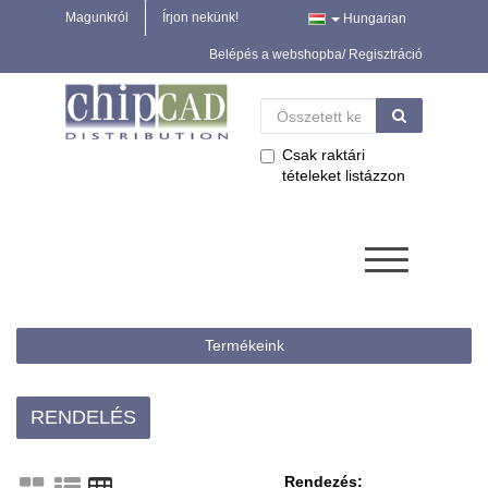
Magunkról
Írjon nekünk!
Hungarian
Belépés a webshopba/ Regisztráció
Csak raktári
tételeket listázzon
Termékeink
RENDELÉS
Rendezés: